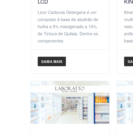
LCD
KI
Licor Carbonis Detergens é um
Kine
composto à base de alcatrão de
mult
hulha a 5% miscigenado a 15%
redu
de Tintura de Quilaia. Dentre os
anti
componentes
basi
SAIBA MAIS
SA