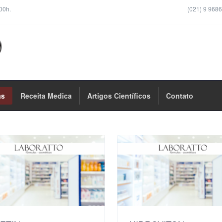
00h.
(021) 9 968
as
Receita Medica
Artigos Científicos
Contato