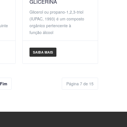
GLICERINA
Glicerol ou propano-1,2,3-triol
(IUPAC, 1993) é um composto
uinte
orgânico pertencente à
função álcool
SAIBA MAIS
Fim
Página 7 de 15