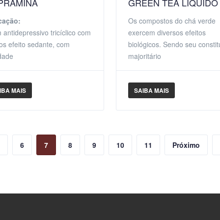
IPRAMINA
GREEN TEA LIQUÍDO
cação:
Os compostos do chá verde
 antidepressivo tricíclico com
exercem diversos efeitos
s efeito sedante, com
biológicos. Sendo seu constit
idade
majoritário
IBA MAIS
SAIBA MAIS
6
7
8
9
10
11
Próximo