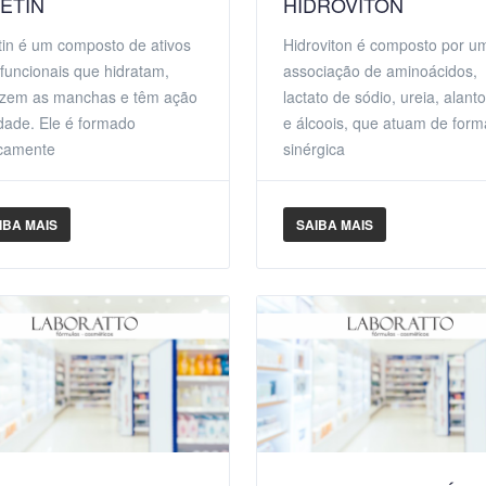
NETIN
HIDROVITON
tin é um composto de ativos
Hidroviton é composto por u
ifuncionais que hidratam,
associação de aminoácidos,
zem as manchas e têm ação
lactato de sódio, ureia, alant
idade. Ele é formado
e álcoois, que atuam de form
camente
sinérgica
IBA MAIS
SAIBA MAIS