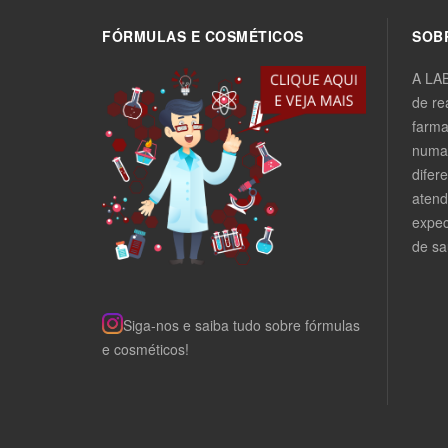
FÓRMULAS E COSMÉTICOS
SOB
A LA
de re
farma
numa 
difer
atend
expec
de sa
Siga-nos e saiba tudo sobre fórmulas
e cosméticos!