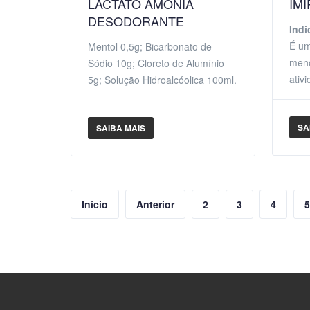
LACTATO AMONIA
IM
DESODORANTE
Indi
É um
Mentol 0,5g; Bicarbonato de
meno
Sódio 10g; Cloreto de Alumínio
ativ
5g; Solução Hidroalcóolica 100ml.
SA
SAIBA MAIS
Início
Anterior
2
3
4
5