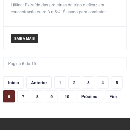
Liftline: Extraído das proteínas do trigo e eficaz em
concentração entre 3 e 5%. É usado para combater
SAIBA MAIS
Página 6 de 15
Início
Anterior
1
2
3
4
5
6
7
8
9
10
Próximo
Fim