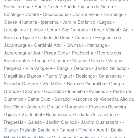
Santa Teresa • Santo Cristo • Saúde • Vasco da Gama •
Botafogo • Catete • Copacabana • Cosme Velho • Flamengo •
Gávea •Humaitá • Ipanema • Jardim Botânico • Lagoa •
Laranjeiras • Leblon • Leme• São Conrado • Urca • Vidigal • Anil •
Barra da Tijuca • Cidade de Deus • Curicica • Freguesia de
Jacarepaguá • Gardênia Azul • Grumari • Itanhangá •
Jacarepaguá •Joá • Praça Seca • Pechincha • Recreio dos
Bandeirantes • Tanque •Taquara • Vargem Grande • Vargem
Pequena • Vila Valqueire • Bangu • Deodoro • Jardim Sulacap •
Magalhães Bastos • Padre Miguel • Realengo • Santíssimo •
Senador Camará • Vila Militar • Barra de Guaratiba • Campo
Grande • Cosmos • Guaratiba • Inhoaíba • Paciência • Pedra de
Guaratiba • Santa Cruz • Senador Vasconcelos •Sepetiba Alto da
Boa Vista • Andaraí • Grajaú • Maracanã • Praça da Bandeira
•Tijuca • Vila Isabel • Bonsucesso • Cidade Universitária •
Freguesia • Galeão • Jardim Carioca • Jardim Guanabara • •
Olaria • Praia da Bandeira • Ramos • Ribeira • Acari • Bento
Ribeiro • Brás de Pina • Campinho •Cavalcanti • Cascadura •