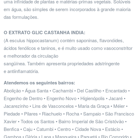
uma infinidade de plantas e matérias-primas vegetais. Solúveis
em água, são simples de serem incorporados à grande maioria
das formulações.
O EXTRATO GLIC CASTANHA INDIA:
(A esculus hippocastanum) contém saponinas, flavonóides,
ácidos fenólicos e taninos, e é muito usado como vasoconstritor
e melhorador da circulação
sangüínea. Também apresenta propriedades adstringente
e antiinflamatória.
Atendemos os seguintes bairros:
Abolição • Água Santa • Cachambi • Del Castilho • Encantado •
Engenho de Dentro • Engenho Novo • Higienópolis • Jacaré •
Jacarezinho • Lins de Vasconcelos • Maria da Graça • Méier •
Piedade • Pilares • Riachuelo • Rocha • Sampaio • São Francisco
Xavier • Todos os Santos • Bairro Imperial de São Cristóvão •
Benfica • Caju • Catumbi • Centro • Cidade Nova • Estácio •
Gamboa • Glória • Lapa • Mangueira • Paquetá • Rio Comprido •