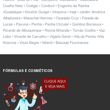
Coelho Neto • Colégio • Cordovil • Engenho da Rainha
•Guadalupe • Honório Gurgel • Inhaúma • Irajá • Jardim América
•Madureira • Marechal Hermes • Oswaldo Cruz • Parada de
Lucas • Pavuna • Penha • Penha Circular • Quintino Bocaiuva •
Ricardo de Albuquerque • Rocha Miranda • Tomás Coelho • Vaz
Lobo • Vicente de Carvalho • Vigário Geral • Vila da Penha •Vila
Kosmos • Vista Alegre • Niterói • Baixada Fluminense
FÓRMULAS E COSMÉTICOS