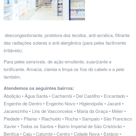
descongestionante, protetora dos tecidos, anti-acnêica, filtrante
das radiações solares e anti-alergênica (para peles facilmente
irritáveis).
Para peles sensíveis. de ação emoliente, suavizante e
tonificante. Amacia, clareia e limpa os fios do cabelo e a pele
também.
Atendemos os seguintes bairros:
Abolição • Água Santa • Cachambi • Del Castilho • Encantado •
Engenho de Dentro • Engenho Novo • Higienópolis • Jacaré •
Jacarezinho • Lins de Vasconcelos • Maria da Graça • Méier •
Piedade • Pilares • Riachuelo • Rocha • Sampaio • São Francisco
Xavier • Todos os Santos • Bairro Imperial de São Cristóvão •
Benfica • Caju • Catumbi • Centro • Cidade Nova • Estácio •