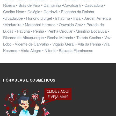
Ribeiro • Brás de Pina • Campinho •Cavalcanti • Cascadura •
Coelho Neto • Colégio • Cordovil • Engenho da Rainha
•Guadalupe • Honório Gurgel • Inhaúma • Irajá • Jardim América
•Madureira • Marechal Hermes • Oswaldo Cruz • Parada de
Lucas • Pavuna • Penha • Penha Circular • Quintino Bocaiuva •
Ricardo de Albuquerque • Rocha Miranda • Tomás Coelho • Vaz
Lobo • Vicente de Carvalho • Vigário Geral • Vila da Penha •Vila
Kosmos • Vista Alegre • Niterói • Baixada Fluminense
FÓRMULAS E COSMÉTICOS