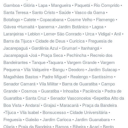
Gamboa • Glória • Lapa • Mangueira • Paquetá • Rio Comprido •
Santa Teresa • Santo Cristo • Saúde • Vasco da Gama •
Botafogo • Catete • Copacabana • Cosme Velho • Flamengo •
Gávea •Humaitá • Ipanema • Jardim Botânico • Lagoa •
Laranjeiras • Leblon • Leme• São Conrado • Urca • Vidigal • Anil •
Barra da Tijuca • Cidade de Deus • Curicica • Freguesia de
Jacarepaguá • Gardênia Azul • Grumari • Itanhangá •
Jacarepaguá •Joá • Praça Seca • Pechincha • Recreio dos
Bandeirantes • Tanque •Taquara • Vargem Grande • Vargem
Pequena • Vila Valqueire • Bangu • Deodoro • Jardim Sulacap •
Magalhães Bastos • Padre Miguel • Realengo • Santíssimo •
Senador Camará • Vila Militar • Barra de Guaratiba • Campo
Grande • Cosmos • Guaratiba • Inhoaíba • Paciência • Pedra de
Guaratiba • Santa Cruz • Senador Vasconcelos •Sepetiba Alto da
Boa Vista • Andaraí • Grajaú • Maracanã • Praça da Bandeira
•Tijuca • Vila Isabel • Bonsucesso • Cidade Universitária •
Freguesia • Galeão • Jardim Carioca • Jardim Guanabara • •
Olaria • Praia da Bandeira • Ramos • Ribeira • Acari • Bento