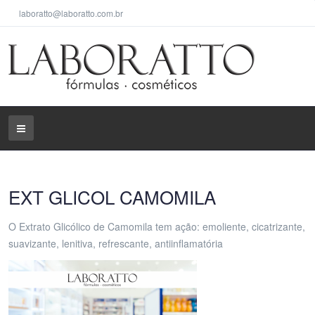
laboratto@laboratto.com.br
EXT GLICOL CAMOMILA
O Extrato Glicólico de Camomila tem ação: emoliente, cicatrizante,
suavizante, lenitiva, refrescante, antiinflamatória